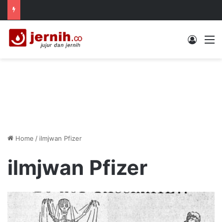
Log In
M
Home
/
ilmjwan Pfizer
ilmjwan Pfizer