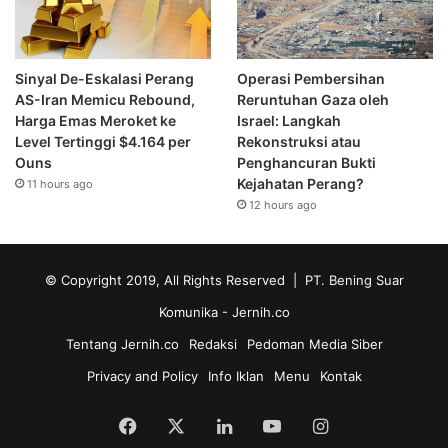
Sinyal De-Eskalasi Perang
Operasi Pembersihan
AS-Iran Memicu Rebound,
Reruntuhan Gaza oleh
Harga Emas Meroket ke
Israel: Langkah
Level Tertinggi $4.164 per
Rekonstruksi atau
Ouns
Penghancuran Bukti
Kejahatan Perang?
11 hours ago
12 hours ago
© Copyright 2019, All Rights Reserved | PT. Bening Suar
Komunika
- Jernih.co
Tentang Jernih.co
Redaksi
Pedoman Media Siber
Privacy and Policy
Info Iklan
Menu
Kontak
Facebook
X
LinkedIn
YouTube
Instagram