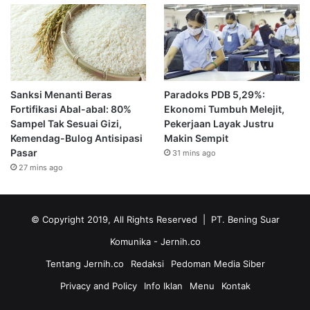
Sanksi Menanti Beras
Paradoks PDB 5,29%:
Fortifikasi Abal-abal: 80%
Ekonomi Tumbuh Melejit,
Sampel Tak Sesuai Gizi,
Pekerjaan Layak Justru
Kemendag-Bulog Antisipasi
Makin Sempit
Pasar
31 mins ago
27 mins ago
© Copyright 2019, All Rights Reserved | PT. Bening Suar
Komunika
- Jernih.co
Tentang Jernih.co
Redaksi
Pedoman Media Siber
Privacy and Policy
Info Iklan
Menu
Kontak