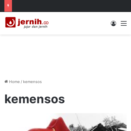
Log In
M
Home
/
kemensos
kemensos