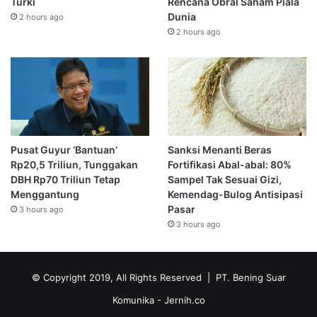
Turki
Rencana Obral Saham Piala
Dunia
2 hours ago
2 hours ago
Pusat Guyur ‘Bantuan’
Sanksi Menanti Beras
Rp20,5 Triliun, Tunggakan
Fortifikasi Abal-abal: 80%
DBH Rp70 Triliun Tetap
Sampel Tak Sesuai Gizi,
Menggantung
Kemendag-Bulog Antisipasi
Pasar
3 hours ago
3 hours ago
© Copyright 2019, All Rights Reserved | PT. Bening Suar
Komunika
- Jernih.co