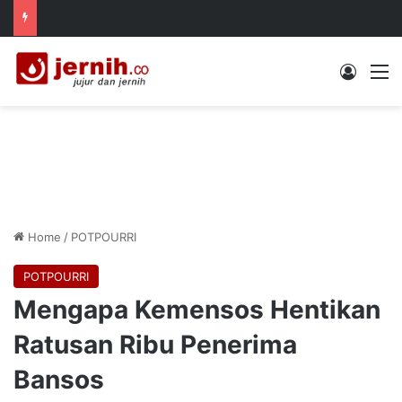
Log In
M
Home
/
POTPOURRI
POTPOURRI
Mengapa Kemensos Hentikan
Ratusan Ribu Penerima
Bansos