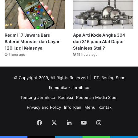
Redmi 17 Jawara Baru
Apa Arti Kode Angka 304
Baterai Monster dan Layar
dan 316 pada Alat Dapur
120Hz di Kelasnya
Stainless Stell?
1 hour ago
15 hours ago
© Copyright 2019, All Rights Reserved | PT. Bening Suar
Komunika
- Jernih.co
Tentang Jernih.co
Redaksi
Pedoman Media Siber
Privacy and Policy
Info Iklan
Menu
Kontak
Facebook
X
LinkedIn
YouTube
Instagram