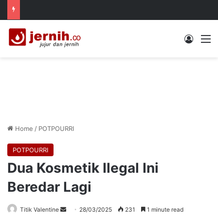
Log In
M
Home
/
POTPOURRI
POTPOURRI
Dua Kosmetik Ilegal Ini
Beredar Lagi
Send
Titik Valentine
28/03/2025
231
1 minute read