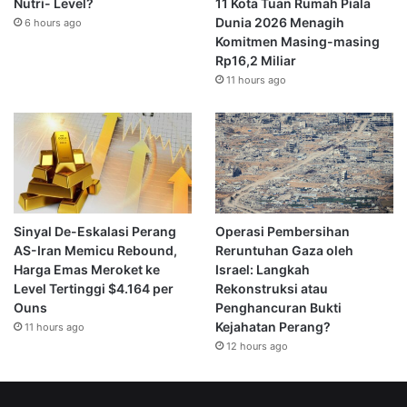
Nutri- Level?
11 Kota Tuan Rumah Piala
Dunia 2026 Menagih
6 hours ago
Komitmen Masing-masing
Rp16,2 Miliar
11 hours ago
Sinyal De-Eskalasi Perang
Operasi Pembersihan
AS-Iran Memicu Rebound,
Reruntuhan Gaza oleh
Harga Emas Meroket ke
Israel: Langkah
Level Tertinggi $4.164 per
Rekonstruksi atau
Ouns
Penghancuran Bukti
Kejahatan Perang?
11 hours ago
12 hours ago