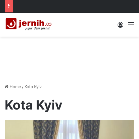
Log In
M
Home
/
Kota Kyiv
Kota Kyiv