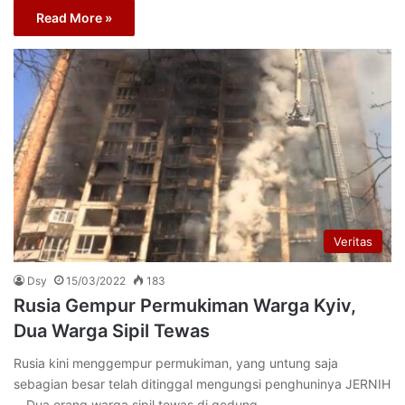
Read More »
Veritas
Dsy
15/03/2022
183
Rusia Gempur Permukiman Warga Kyiv,
Dua Warga Sipil Tewas
Rusia kini menggempur permukiman, yang untung saja
sebagian besar telah ditinggal mengungsi penghuninya JERNIH
—Dua orang warga sipil tewas di gedung…