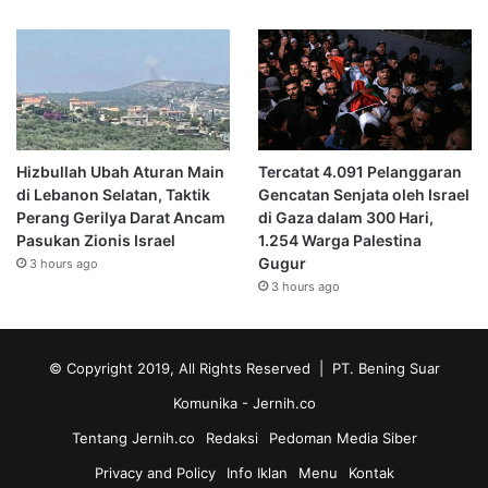
Hizbullah Ubah Aturan Main
Tercatat 4.091 Pelanggaran
di Lebanon Selatan, Taktik
Gencatan Senjata oleh Israel
Perang Gerilya Darat Ancam
di Gaza dalam 300 Hari,
Pasukan Zionis Israel
1.254 Warga Palestina
Gugur
3 hours ago
3 hours ago
© Copyright 2019, All Rights Reserved | PT. Bening Suar
Komunika
- Jernih.co
Tentang Jernih.co
Redaksi
Pedoman Media Siber
Privacy and Policy
Info Iklan
Menu
Kontak