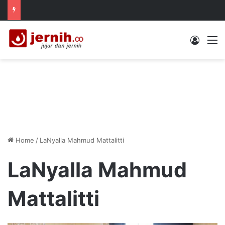
Log In
M
Home
/
LaNyalla Mahmud Mattalitti
LaNyalla Mahmud
Mattalitti