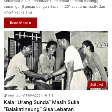
Sebanyak 8.725 kendaraan roda empat tercatat melanggar
aturan ganjil genap dengan rincian 4.201 saat arus mudik dan
4.524 ketika arus…
Read More »
Solilokui
Jernih.co
15/04/2024
318
Kala ‘’Urang Sunda” Masih Suka
“Balakatineung” Sisa Lebaran