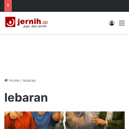
Log In
M
Home
/
lebaran
lebaran