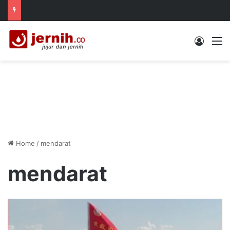
Log In
M
Home
/
mendarat
mendarat