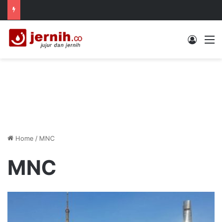
Log In
M
Home
/
MNC
MNC