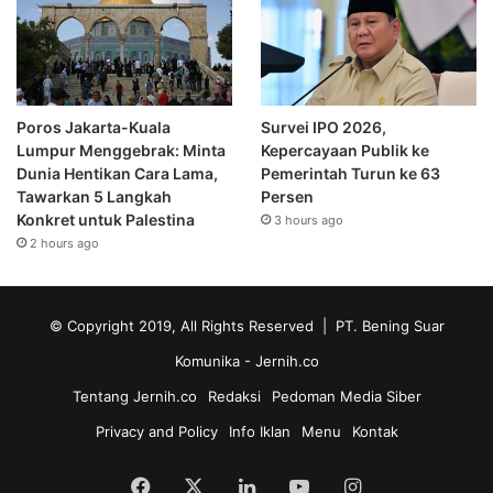
Poros Jakarta-Kuala
Survei IPO 2026,
Lumpur Menggebrak: Minta
Kepercayaan Publik ke
Dunia Hentikan Cara Lama,
Pemerintah Turun ke 63
Tawarkan 5 Langkah
Persen
Konkret untuk Palestina
3 hours ago
2 hours ago
© Copyright 2019, All Rights Reserved | PT. Bening Suar
Komunika
- Jernih.co
Tentang Jernih.co
Redaksi
Pedoman Media Siber
Privacy and Policy
Info Iklan
Menu
Kontak
Facebook
X
LinkedIn
YouTube
Instagram