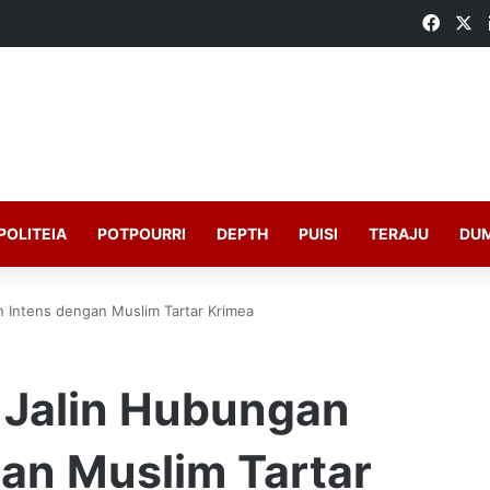
Faceb
X
POLITEIA
POTPOURRI
DEPTH
PUISI
TERAJU
DU
 Intens dengan Muslim Tartar Krimea
 Jalin Hubungan
gan Muslim Tartar