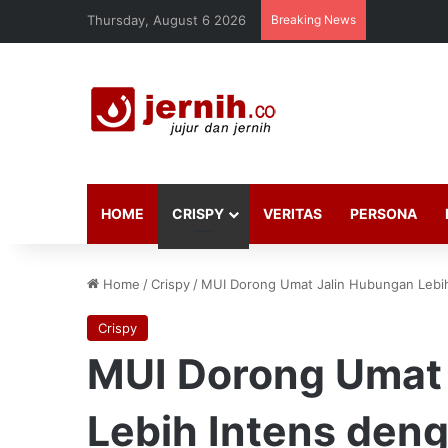
Thursday, August 6 2026
Breaking News
HOME
CRISPY
VERITAS
PERSONA
Home
/
Crispy
/
MUI Dorong Umat Jalin Hubungan Lebih
Crispy
MUI Dorong Umat
Lebih Intens den