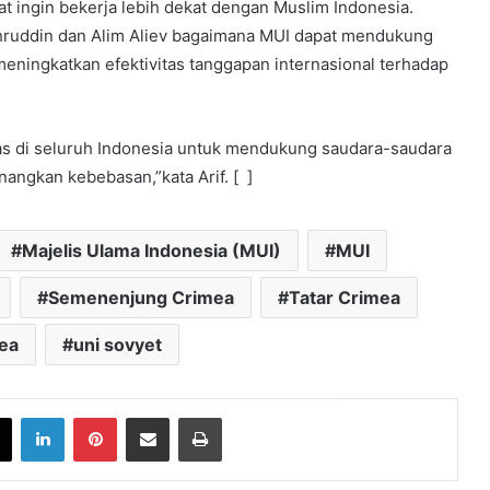
t ingin bekerja lebih dekat dengan Muslim Indonesia.
Fahruddin dan Alim Aliev bagaimana MUI dapat mendukung
 meningkatkan efektivitas tanggapan internasional terhadap
s di seluruh Indonesia untuk mendukung saudara-saudara
ngkan kebebasan,”kata Arif. [ ]
Majelis Ulama Indonesia (MUI)
MUI
Semenenjung Crimea
Tatar Crimea
ea
uni sovyet
book
X
LinkedIn
Pinterest
Share via Email
Print