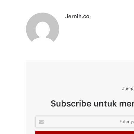
Jernih.co
Janga
Subscribe untuk men
Enter
your
Email