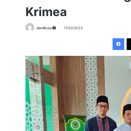
Krimea
Send
Jernih.co
11/02/2023
an
Fac
email