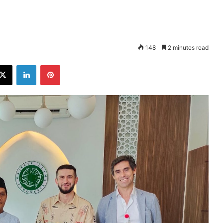
148
2 minutes read
ebook
X
LinkedIn
Pinterest