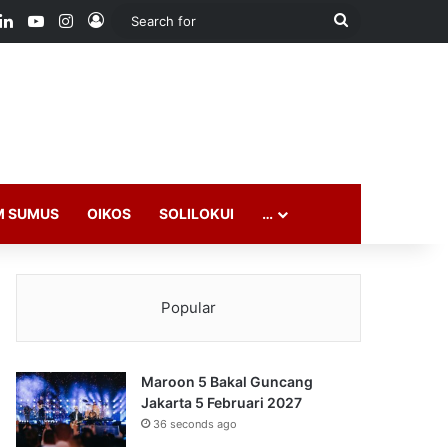
ook
LinkedIn
YouTube
Instagram
Log In
Search
for
M SUMUS
OIKOS
SOLILOKUI
…
Popular
Maroon 5 Bakal Guncang
Jakarta 5 Februari 2027
36 seconds ago