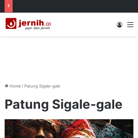
Log In
M
Home
/
Patung Sigale-gale
Patung Sigale-gale