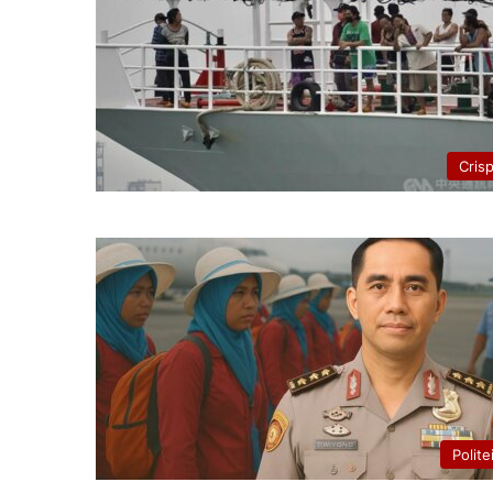
Cris
Polite