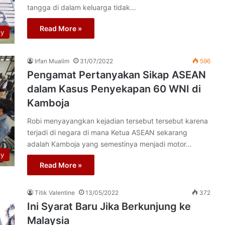
tangga di dalam keluarga tidak…
Read More »
py
Irfan Mualim
31/07/2022
596
Pengamat Pertanyakan Sikap ASEAN
dalam Kasus Penyekapan 60 WNI di
Kamboja
Robi menyayangkan kejadian tersebut tersebut karena
terjadi di negara di mana Ketua ASEAN sekarang
adalah Kamboja yang semestinya menjadi motor…
py
Read More »
Titik Valentine
13/05/2022
372
Ini Syarat Baru Jika Berkunjung ke
Malaysia