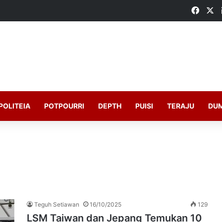
Faceb
X
POLITEIA
POTPOURRI
DEPTH
PUISI
TERAJU
DU
Teguh Setiawan
16/10/2025
129
LSM Taiwan dan Jepang Temukan 10