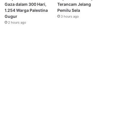
Gaza dalam 300 Hari,
Terancam Jelang
1.254 Warga Palestina
Pemilu Sela
Gugur
3 hours ago
2 hours ago