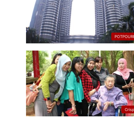
POTPOURR
Cris