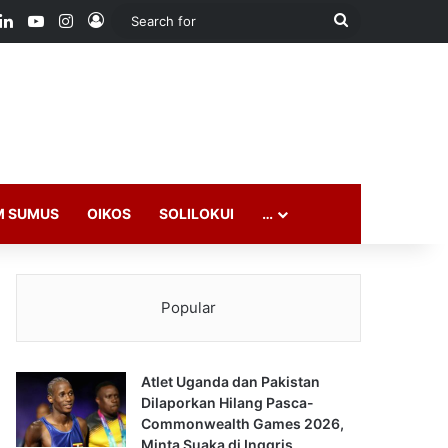
ook
LinkedIn
YouTube
Instagram
Log In
Search
for
M SUMUS
OIKOS
SOLILOKUI
…
Popular
Atlet Uganda dan Pakistan
Dilaporkan Hilang Pasca-
Commonwealth Games 2026,
Minta Suaka di Inggris