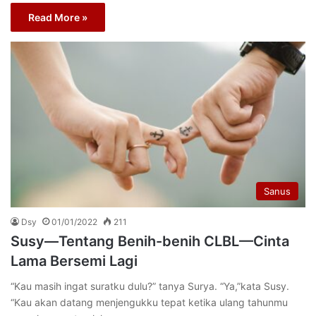
Read More »
Sanus
Dsy
01/01/2022
211
Susy—Tentang Benih-benih CLBL—Cinta
Lama Bersemi Lagi
“Kau masih ingat suratku dulu?” tanya Surya. “Ya,”kata Susy.
“Kau akan datang menjengukku tepat ketika ulang tahunmu