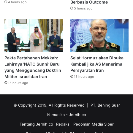
Berbasis Outcome
4 hours ago
5 hours ago
Pakta Pertahanan Mekkah:
Selat Hormuz akan Dibuka
Lahirnya ‘NATO Sunni’ Baru
Kembali jika AS Menerima
yang Mengguncang Doktrin
Persyaratan Iran
Militer Israel dan Iran
15 hours ago
15 hours ago
© Copyright 2019, All Rights Reserved | PT. Bening Suar
Komunika
- Jernih.co
Tentang Jernih.co
Redaksi
Pedoman Media Siber