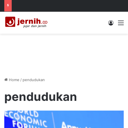
Log In
M
Home
/
pendudukan
pendudukan