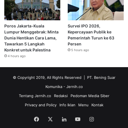
Poros Jakarta-Kuala
Survei IPO 2026,
Lumpur Menggebrak: Minta
Kepercayaan Publik ke
Dunia Hentikan Cara Lama,
Pemerintah Turun ke 63
Tawarkan 5 Langkah
Persen
Konkret untuk Palestina
5 hours ago
4 hours ago
© Copyright 2019, All Rights Reserved | PT. Bening Suar
Komunika
- Jernih.co
Tentang Jernih.co
Redaksi
Pedoman Media Siber
Privacy and Policy
Info Iklan
Menu
Kontak
Facebook
X
LinkedIn
YouTube
Instagram