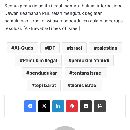
Semua pemukiman itu ilegal menurut hukum internasional.
Dewan Keamanan PBB telah mengutuk kegiatan
pemukiman Israel di wilayah pendudukan dalam beberapa
resolusi. [Al-Bawaba/Times of Israel]
Al-Quds
IDF
israel
palestina
Pemukim Ilegal
pemukim Yahudi
pendudukan
tentara Israel
tepi barat
zionis israel
Facebook
X
LinkedIn
Pinterest
Share via Email
Print