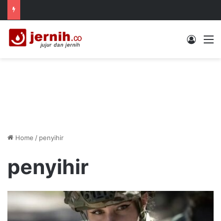
Log In
M
Home
/
penyihir
penyihir