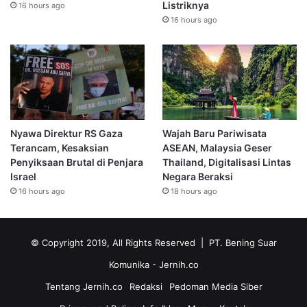
Listriknya
16 hours ago
16 hours ago
Nyawa Direktur RS Gaza
Wajah Baru Pariwisata
Terancam, Kesaksian
ASEAN, Malaysia Geser
Penyiksaan Brutal di Penjara
Thailand, Digitalisasi Lintas
Israel
Negara Beraksi
16 hours ago
18 hours ago
© Copyright 2019, All Rights Reserved | PT. Bening Suar
Komunika
- Jernih.co
Tentang Jernih.co
Redaksi
Pedoman Media Siber