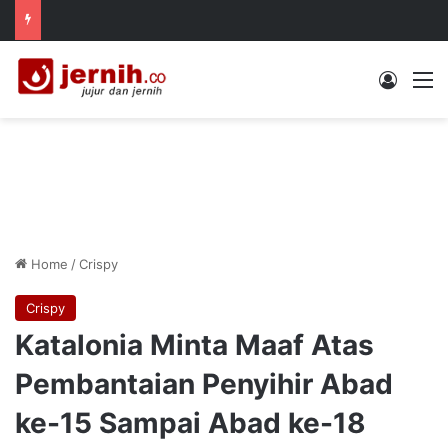
Log In
M
Home
/
Crispy
Crispy
Katalonia Minta Maaf Atas
Pembantaian Penyihir Abad
ke-15 Sampai Abad ke-18