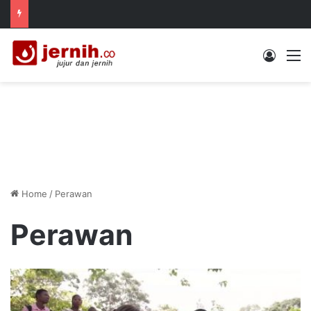
Log In
M
Home
/
Perawan
Perawan