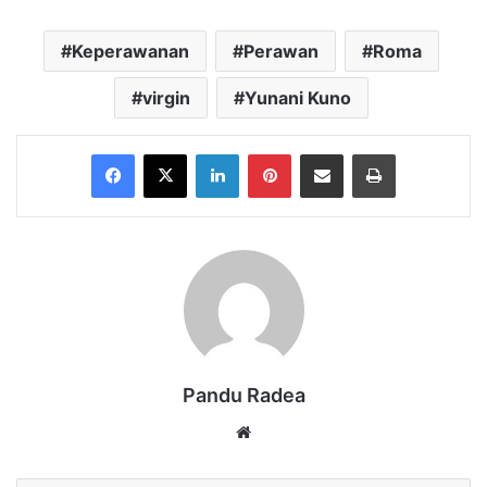
Keperawanan
Perawan
Roma
virgin
Yunani Kuno
Facebook
X
LinkedIn
Pinterest
Share via Email
Print
Pandu Radea
Website