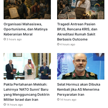
Organisasi Mahasiswa,
Tragedi Antrean Pasien
Oportunisme, dan Matinya
BPJS, Rencana KRIS, dan
Keberanian Moral
Akreditasi Rumah Sakit
Berbasis Outcome
3 hours ago
4 hours ago
Pakta Pertahanan Mekkah:
Selat Hormuz akan Dibuka
Lahirnya ‘NATO Sunni’ Baru
Kembali jika AS Menerima
yang Mengguncang Doktrin
Persyaratan Iran
Militer Israel dan Iran
14 hours ago
14 hours ago