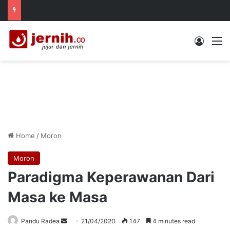
Log In
M
Home
/
Moron
Moron
Paradigma Keperawanan Dari
Masa ke Masa
Send
Pandu Radea
21/04/2020
147
4 minutes read