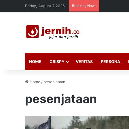
Friday, August 7 2026
Breaking News
HOME
CRISPY
VERITAS
PERSONA
Home
/
pesenjataan
pesenjataan