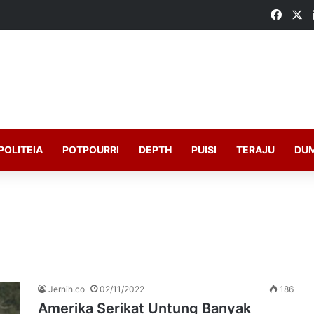
Faceb
X
POLITEIA
POTPOURRI
DEPTH
PUISI
TERAJU
DU
Jernih.co
02/11/2022
186
Amerika Serikat Untung Banyak