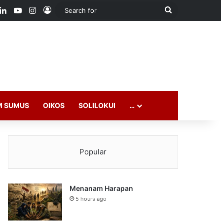
ook
LinkedIn
YouTube
Instagram
Log In
Search
for
M SUMUS
OIKOS
SOLILOKUI
…
Popular
Menanam Harapan
5 hours ago