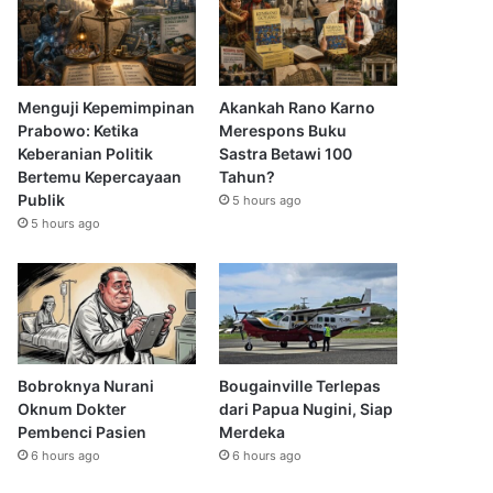
Menguji Kepemimpinan
Akankah Rano Karno
Prabowo: Ketika
Merespons Buku
Keberanian Politik
Sastra Betawi 100
Bertemu Kepercayaan
Tahun?
Publik
5 hours ago
5 hours ago
Bobroknya Nurani
Bougainville Terlepas
Oknum Dokter
dari Papua Nugini, Siap
Pembenci Pasien
Merdeka
6 hours ago
6 hours ago