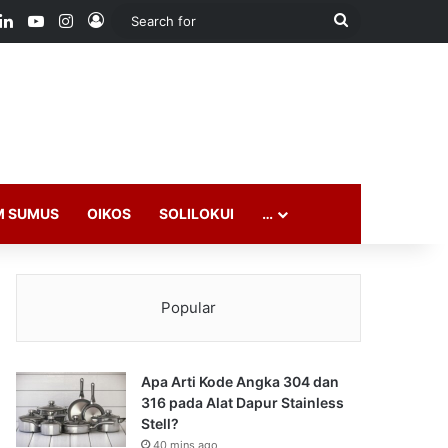
ook
LinkedIn
YouTube
Instagram
Log In
Search
for
M SUMUS
OIKOS
SOLILOKUI
…
Popular
Apa Arti Kode Angka 304 dan
316 pada Alat Dapur Stainless
Stell?
40 mins ago