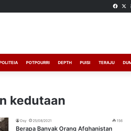
Faceb
X
POLITEIA
POTPOURRI
DEPTH
PUISI
TERAJU
DU
n kedutaan
Dsy
25/08/2021
156
Berapa Banyak Orang Afghanistan