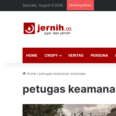
Saturday, August 8 2026
Breaking News
HOME
CRISPY
VERITAS
PERSONA
Home
/
petugas keamanan kedutaan
petugas keamana