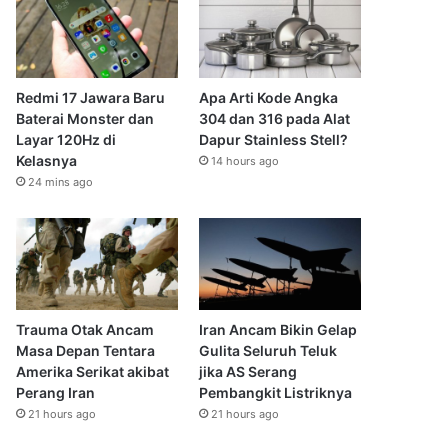
Redmi 17 Jawara Baru
Apa Arti Kode Angka
Baterai Monster dan
304 dan 316 pada Alat
Layar 120Hz di
Dapur Stainless Stell?
Kelasnya
14 hours ago
24 mins ago
Trauma Otak Ancam
Iran Ancam Bikin Gelap
Masa Depan Tentara
Gulita Seluruh Teluk
Amerika Serikat akibat
jika AS Serang
Perang Iran
Pembangkit Listriknya
21 hours ago
21 hours ago