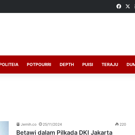
Faceb
X
POLITEIA
POTPOURRI
DEPTH
PUISI
TERAJU
DU
Jernih.co
25/11/2024
220
Betawi dalam Pilkada DKI Jakarta