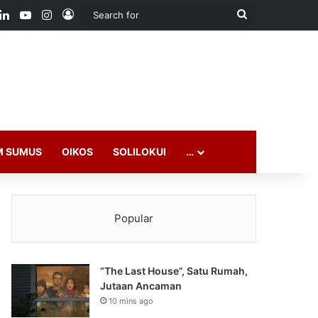
ook
LinkedIn
YouTube
Instagram
Log In
Search
for
M SUMUS
OIKOS
SOLILOKUI
…
Popular
“The Last House”, Satu Rumah,
Jutaan Ancaman
10 mins ago