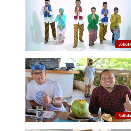
Solilok
Solilok