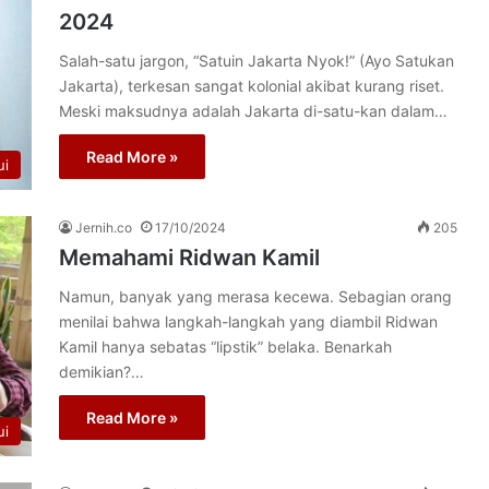
2024
Salah-satu jargon, “Satuin Jakarta Nyok!” (Ayo Satukan
Jakarta), terkesan sangat kolonial akibat kurang riset.
Meski maksudnya adalah Jakarta di-satu-kan dalam…
Read More »
ui
Jernih.co
17/10/2024
205
Memahami Ridwan Kamil
Namun, banyak yang merasa kecewa. Sebagian orang
menilai bahwa langkah-langkah yang diambil Ridwan
Kamil hanya sebatas “lipstik” belaka. Benarkah
demikian?…
Read More »
ui