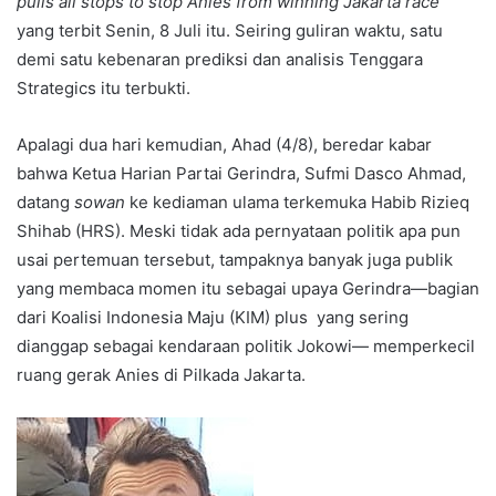
pulls all stops to stop Anies from winning Jakarta race
”
yang terbit Senin, 8 Juli itu. Seiring guliran waktu, satu
demi satu kebenaran prediksi dan analisis Tenggara
Strategics itu terbukti.
Apalagi dua hari kemudian, Ahad (4/8), beredar kabar
bahwa Ketua Harian Partai Gerindra, Sufmi Dasco Ahmad,
datang
sowan
ke kediaman ulama terkemuka Habib Rizieq
Shihab (HRS). Meski tidak ada pernyataan politik apa pun
usai pertemuan tersebut, tampaknya banyak juga publik
yang membaca momen itu sebagai upaya Gerindra—bagian
dari Koalisi Indonesia Maju (KIM) plus yang sering
dianggap sebagai kendaraan politik Jokowi— memperkecil
ruang gerak Anies di Pilkada Jakarta.