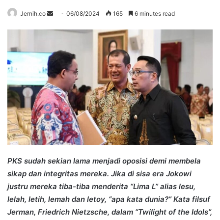
Send
Jernih.co
06/08/2024
165
6 minutes read
an
email
PKS sudah sekian lama menjadi oposisi demi membela
sikap dan integritas mereka. Jika di sisa era Jokowi
justru mereka tiba-tiba menderita “Lima L” alias lesu,
lelah, letih, lemah dan letoy, “apa kata dunia?” Kata
filsuf
Jerman, Friedrich Nietzsche, dalam “Twilight of the Idols”,