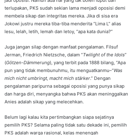
jadi oposisi. Namun ada hal yang tak boleh luput dan
terlupakan, PKS sudah sekian lama menjadi oposisi demi
membela sikap dan integritas mereka. Jika di sisa era
Jokowi justru mereka tiba-tiba menderita “Lima L” alias
lesu, lelah, letih, lemah dan letoy, “apa kata dunia?”
Juga jangan silap dengan manfaat pengalaman. Filsuf
Jerman, Friedrich Nietzsche, dalam “
Twilight of the Idols
”
(
Götzen-Dämmerung
), yang terbit pada 1888 bilang, “Apa
pun yang tidak membunuhmu, itu menguatkanmu–“
Was
mich nicht umbringt, macht mich stärker
.” Dengan
pengalaman paripurna sebagai oposisi yang punya sikap
dan harga diri, menyangka bahwa PKS akan meninggalkan
Anies adalah sikap yang melecehkan.
Belum lagi kalau kita pertimbangkan siapa sejatinya
pemilih PKS? Selama paling tidak satu dekade ini, pemilih
PKS adalah warga rasional, kelas menengah