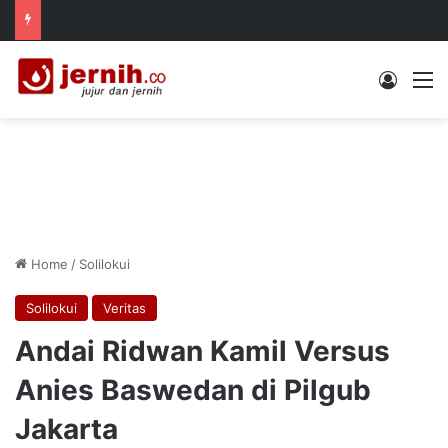
Log In
M
Home
/
Solilokui
Solilokui
Veritas
Andai Ridwan Kamil Versus
Anies Baswedan di Pilgub
Jakarta