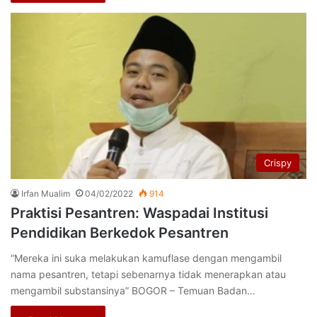
Crispy
Irfan Mualim
04/02/2022
914
Praktisi Pesantren: Waspadai Institusi
Pendidikan Berkedok Pesantren
“Mereka ini suka melakukan kamuflase dengan mengambil
nama pesantren, tetapi sebenarnya tidak menerapkan atau
mengambil substansinya” BOGOR – Temuan Badan…