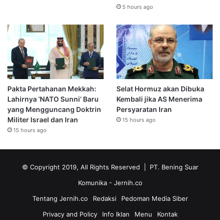
5 hours ago
Pakta Pertahanan Mekkah:
Selat Hormuz akan Dibuka
Lahirnya ‘NATO Sunni’ Baru
Kembali jika AS Menerima
yang Mengguncang Doktrin
Persyaratan Iran
Militer Israel dan Iran
15 hours ago
15 hours ago
© Copyright 2019, All Rights Reserved | PT. Bening Suar
Komunika
- Jernih.co
Tentang Jernih.co
Redaksi
Pedoman Media Siber
Privacy and Policy
Info Iklan
Menu
Kontak