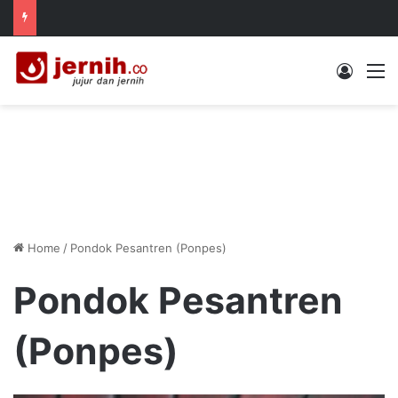
Log In
M
Home
/
Pondok Pesantren (Ponpes)
Pondok Pesantren
(Ponpes)