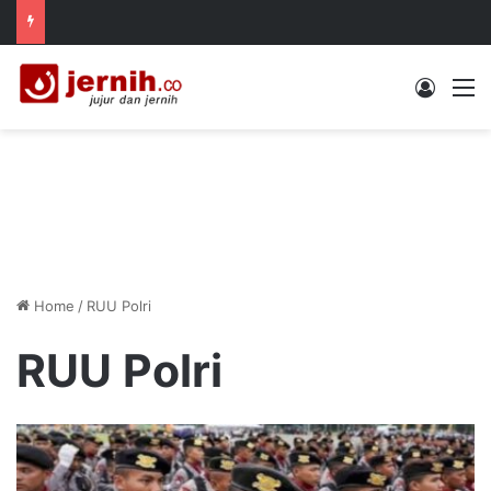
Log In
M
Home
/
RUU Polri
RUU Polri