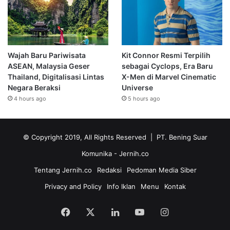
Wajah Baru Pariwisata
Kit Connor Resmi Terpilih
ASEAN, Malaysia Geser
sebagai Cyclops, Era Baru
Thailand, Digitalisasi Lintas
X-Men di Marvel Cinematic
Negara Beraksi
Universe
4 hours ago
5 hours ago
© Copyright 2019, All Rights Reserved | PT. Bening Suar
Komunika
- Jernih.co
Tentang Jernih.co
Redaksi
Pedoman Media Siber
Privacy and Policy
Info Iklan
Menu
Kontak
Facebook
X
LinkedIn
YouTube
Instagram