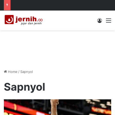
Log In
M
Home
/
Sapnyol
Sapnyol