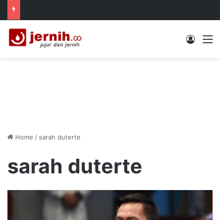
Log In
M
Home
/
sarah duterte
sarah duterte