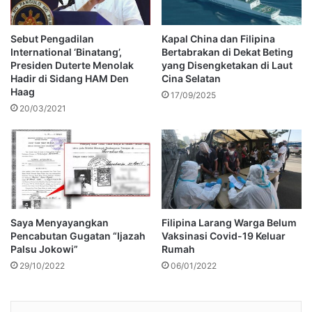
Sebut Pengadilan
Kapal China dan Filipina
International ‘Binatang’,
Bertabrakan di Dekat Beting
Presiden Duterte Menolak
yang Disengketakan di Laut
Hadir di Sidang HAM Den
Cina Selatan
Haag
17/09/2025
20/03/2021
Saya Menyayangkan
Filipina Larang Warga Belum
Pencabutan Gugatan “Ijazah
Vaksinasi Covid-19 Keluar
Palsu Jokowi”
Rumah
29/10/2022
06/01/2022