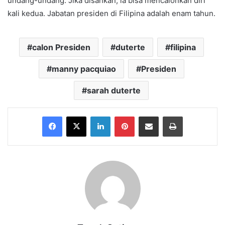
undang-undang. Jika disahkan, ia bisa mencalonkan diri
kali kedua. Jabatan presiden di Filipina adalah enam tahun.
calon Presiden
duterte
filipina
manny pacquiao
Presiden
sarah duterte
Facebook
X
LinkedIn
Pinterest
Share via Email
Print