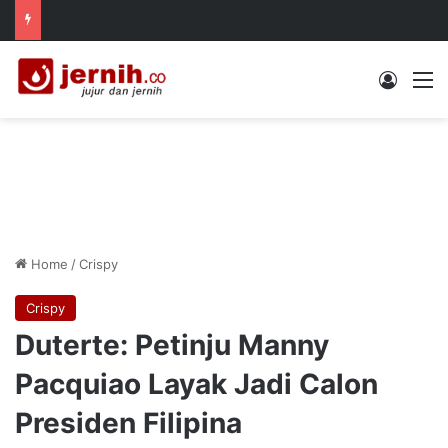
Log In
M
Home
/
Crispy
Crispy
Duterte: Petinju Manny
Pacquiao Layak Jadi Calon
Presiden Filipina