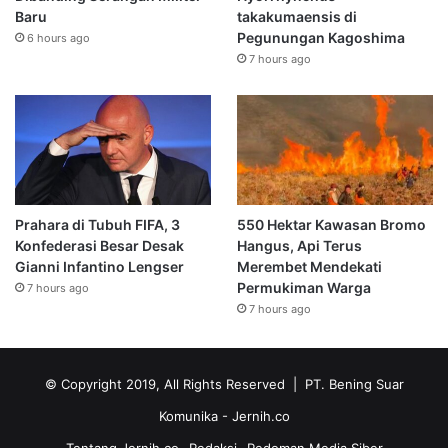
Baru
takakumaensis di
Pegunungan Kagoshima
6 hours ago
7 hours ago
Prahara di Tubuh FIFA, 3
550 Hektar Kawasan Bromo
Konfederasi Besar Desak
Hangus, Api Terus
Gianni Infantino Lengser
Merembet Mendekati
Permukiman Warga
7 hours ago
7 hours ago
© Copyright 2019, All Rights Reserved | PT. Bening Suar
Komunika
- Jernih.co