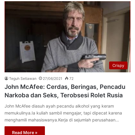
Crispy
Teguh Setiawan
27/06/2021
72
John McAfee: Cerdas, Beringas, Pencadu
Narkoba dan Seks, Terobsesi Rolet Rusia
John McAfee diasuh ayah pecandu alkohol yang keram
memukulinya.Ia kuliah sambil mengajar, tapi dipecat karena
menghamili mahasiswanya.Kerja di sejumlah perusahaan…
Read More »