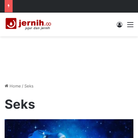
Log In
M
Home
/
Seks
Seks