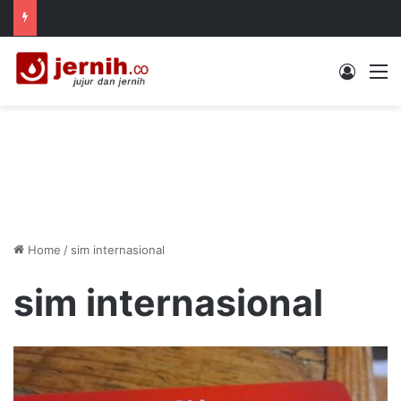
Log In
M
Home
/
sim internasional
sim internasional