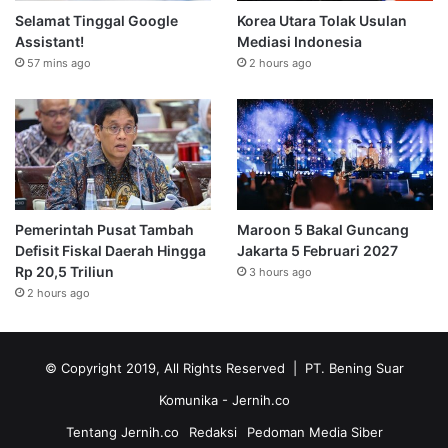
Selamat Tinggal Google
Korea Utara Tolak Usulan
Assistant!
Mediasi Indonesia
57 mins ago
2 hours ago
Pemerintah Pusat Tambah
Maroon 5 Bakal Guncang
Defisit Fiskal Daerah Hingga
Jakarta 5 Februari 2027
Rp 20,5 Triliun
3 hours ago
2 hours ago
© Copyright 2019, All Rights Reserved | PT. Bening Suar
Komunika
- Jernih.co
Tentang Jernih.co
Redaksi
Pedoman Media Siber