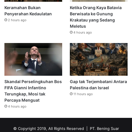
Keramahan Bukan
Ketika Orang Kaya Batavia
Penyerahan Kedaulatan
Berwisata ke Gunung
Krakatau yang Sedang
2 hours ago
Meletus
4 hours ago
Skandal Perselingkuhan Bos
Gap tak Terjembatani Antara
FIFA Gianni Infantino
Palestina dan Israel
Terungkap, Mosi tak
11 hours ago
Percaya Menguat
4 hours ago
© Copyright 2019, All Rights Reserved | PT. Bening Suar