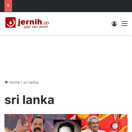
Log In
M
Home
/
sri lanka
sri lanka