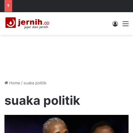
Log In
M
Home
/
suaka politik
suaka politik