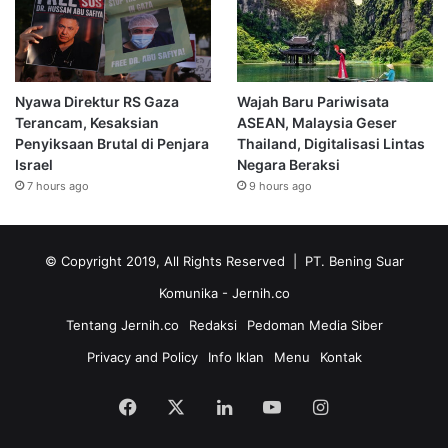
Nyawa Direktur RS Gaza
Wajah Baru Pariwisata
Terancam, Kesaksian
ASEAN, Malaysia Geser
Penyiksaan Brutal di Penjara
Thailand, Digitalisasi Lintas
Israel
Negara Beraksi
7 hours ago
9 hours ago
© Copyright 2019, All Rights Reserved | PT. Bening Suar
Komunika
- Jernih.co
Tentang Jernih.co
Redaksi
Pedoman Media Siber
Privacy and Policy
Info Iklan
Menu
Kontak
Facebook
X
LinkedIn
YouTube
Instagram