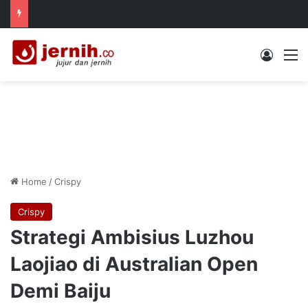
Log In
M
Home
/
Crispy
Crispy
Strategi Ambisius Luzhou
Laojiao di Australian Open
Demi Baiju