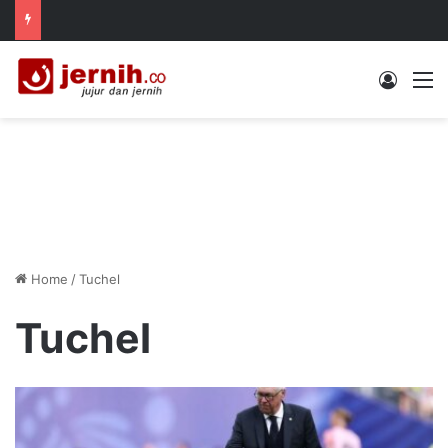
Log In
M
Home
/
Tuchel
Tuchel