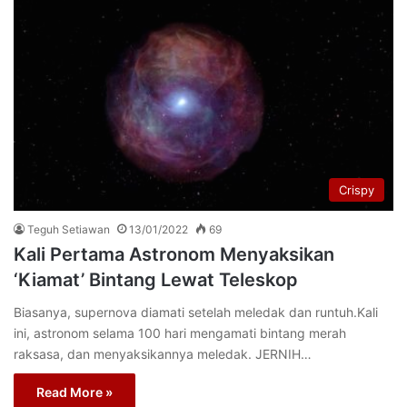
Crispy
Teguh Setiawan
13/01/2022
69
Kali Pertama Astronom Menyaksikan
‘Kiamat’ Bintang Lewat Teleskop
Biasanya, supernova diamati setelah meledak dan runtuh.Kali
ini, astronom selama 100 hari mengamati bintang merah
raksasa, dan menyaksikannya meledak. JERNIH…
Read More »