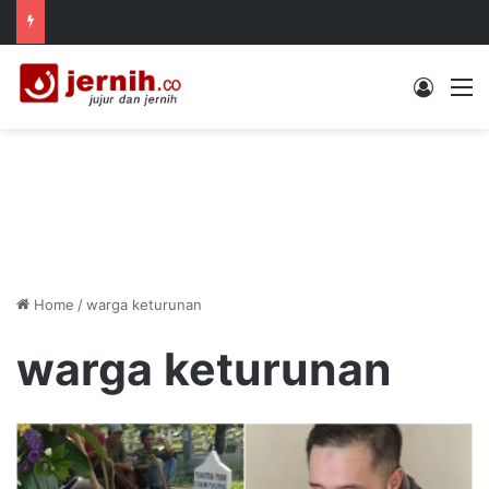
Log In
M
Home
/
warga keturunan
warga keturunan