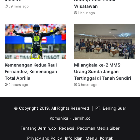
Wisatawan
59 mins ago
1 hour ago
Kemenangan Kedua Raul
Milangkala ke-2 MMS:
Fernandez, Kemenangan
Urang Sunda Jangan
Total Aprilia
Tertinggal di Tanah Sendiri
2 hours ago
3 hours ago
© Copyright 2019, All Rights Reserved | PT. Bening Suar
Komunika
- Jernih.co
Tentang Jernih.co
Redaksi
Pedoman Media Siber
Privacy and Policy
Info Iklan
Menu
Kontak