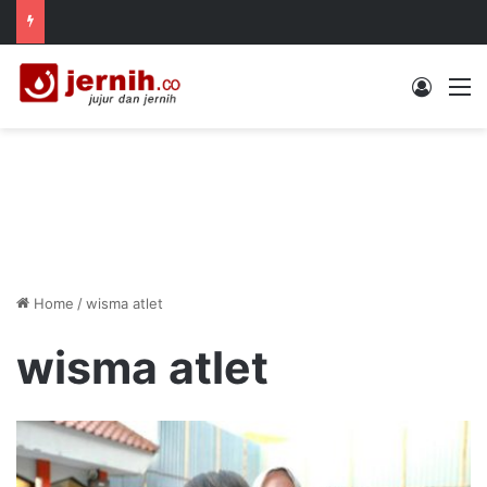
Log In
M
Home
/
wisma atlet
wisma atlet