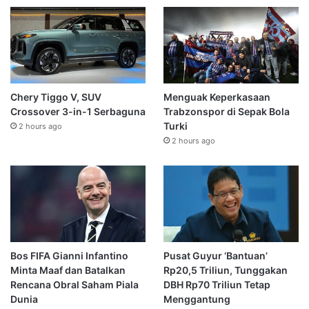
Chery Tiggo V, SUV
Menguak Keperkasaan
Crossover 3-in-1 Serbaguna
Trabzonspor di Sepak Bola
Turki
2 hours ago
2 hours ago
Bos FIFA Gianni Infantino
Pusat Guyur ‘Bantuan’
Minta Maaf dan Batalkan
Rp20,5 Triliun, Tunggakan
Rencana Obral Saham Piala
DBH Rp70 Triliun Tetap
Dunia
Menggantung