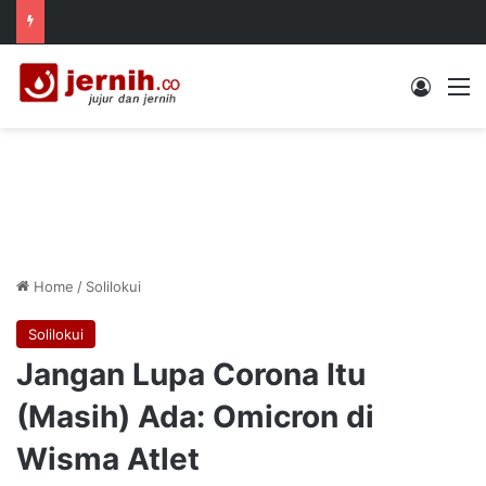
Log In
M
Home
/
Solilokui
Solilokui
Jangan Lupa Corona Itu
(Masih) Ada: Omicron di
Wisma Atlet