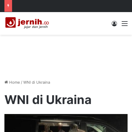
Log In
M
Home
/
WNI di Ukraina
WNI di Ukraina