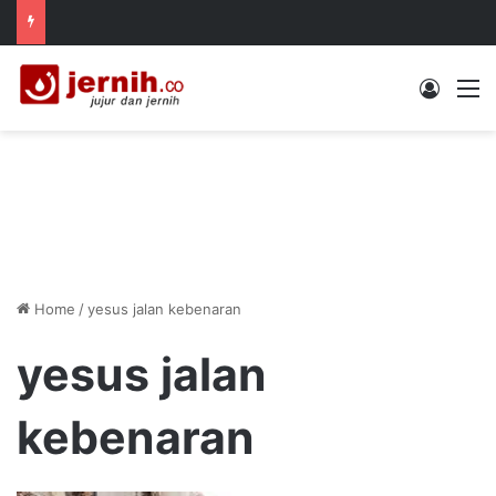
Log In
M
Home
/
yesus jalan kebenaran
yesus jalan
kebenaran