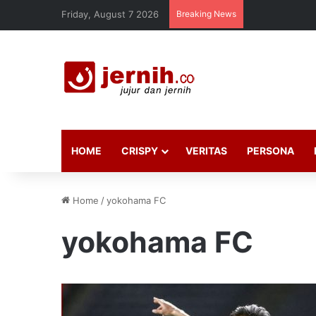
Friday, August 7 2026
Breaking News
HOME
CRISPY
VERITAS
PERSONA
Home
/
yokohama FC
yokohama FC