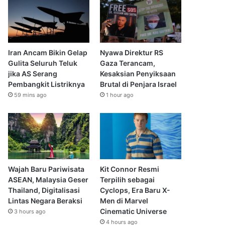
Iran Ancam Bikin Gelap
Nyawa Direktur RS
Gulita Seluruh Teluk
Gaza Terancam,
jika AS Serang
Kesaksian Penyiksaan
Pembangkit Listriknya
Brutal di Penjara Israel
59 mins ago
1 hour ago
Wajah Baru Pariwisata
Kit Connor Resmi
ASEAN, Malaysia Geser
Terpilih sebagai
Thailand, Digitalisasi
Cyclops, Era Baru X-
Lintas Negara Beraksi
Men di Marvel
Cinematic Universe
3 hours ago
4 hours ago