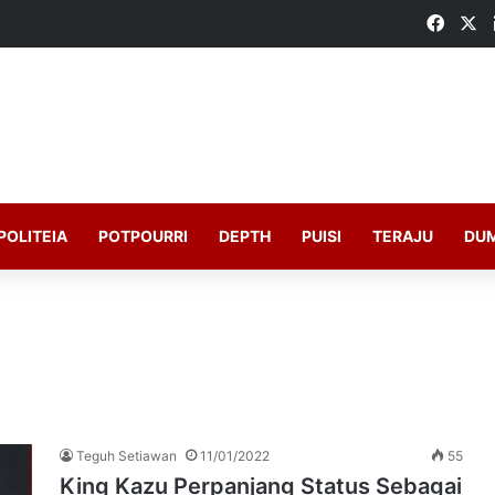
Faceb
X
POLITEIA
POTPOURRI
DEPTH
PUISI
TERAJU
DU
Teguh Setiawan
11/01/2022
55
King Kazu Perpanjang Status Sebagai