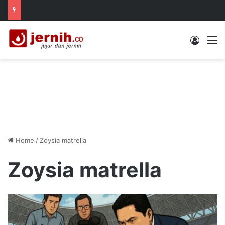
Log In
M
Home
/
Zoysia matrella
Zoysia matrella