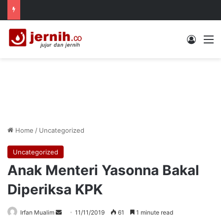
Log In
M
Home
/
Uncategorized
Uncategorized
Anak Menteri Yasonna Bakal
Diperiksa KPK
Send
Irfan Mualim
11/11/2019
61
1 minute read