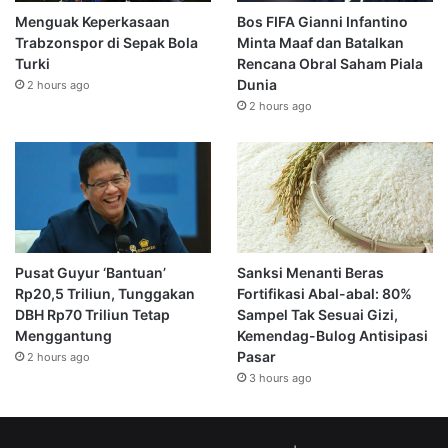
Menguak Keperkasaan
Bos FIFA Gianni Infantino
Trabzonspor di Sepak Bola
Minta Maaf dan Batalkan
Turki
Rencana Obral Saham Piala
Dunia
2 hours ago
2 hours ago
Pusat Guyur ‘Bantuan’
Sanksi Menanti Beras
Rp20,5 Triliun, Tunggakan
Fortifikasi Abal-abal: 80%
DBH Rp70 Triliun Tetap
Sampel Tak Sesuai Gizi,
Menggantung
Kemendag-Bulog Antisipasi
Pasar
2 hours ago
3 hours ago