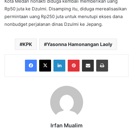
Kota Medan nonakti diduga kembali memberikan uang
Rp50 juta ke Dzulmi. Disamping itu, diduga merealisasikan
permintaan uang Rp250 juta untuk menutupi ekses dana
nonbudget perjalanan dinas Dzulmi ke Jepang.
KPK
Yasonna Hamonangan Laoly
Facebook
X
LinkedIn
Pinterest
Share via Email
Print
Irfan Mualim