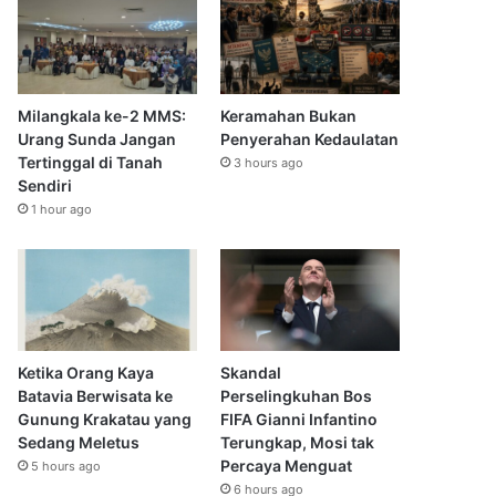
Milangkala ke-2 MMS:
Keramahan Bukan
Urang Sunda Jangan
Penyerahan Kedaulatan
Tertinggal di Tanah
3 hours ago
Sendiri
1 hour ago
Ketika Orang Kaya
Skandal
Batavia Berwisata ke
Perselingkuhan Bos
Gunung Krakatau yang
FIFA Gianni Infantino
Sedang Meletus
Terungkap, Mosi tak
Percaya Menguat
5 hours ago
6 hours ago