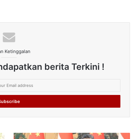
n Ketinggalan
dapatkan berita Terkini !