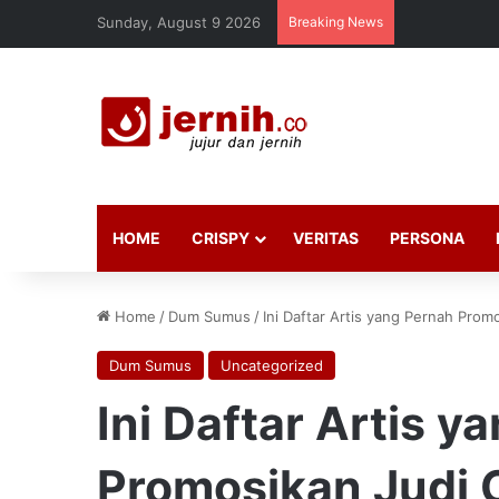
Sunday, August 9 2026
Breaking News
HOME
CRISPY
VERITAS
PERSONA
Home
/
Dum Sumus
/
Ini Daftar Artis yang Pernah Prom
Dum Sumus
Uncategorized
Ini Daftar Artis y
Promosikan Judi 