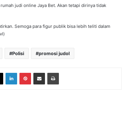
rumah judi online Jaya Bet. Akan tetapi dirinya tidak
rkan. Semoga para figur publik bisa lebih teliti dalam
vl)
Polisi
promosi judol
book
X
LinkedIn
Pinterest
Share via Email
Print