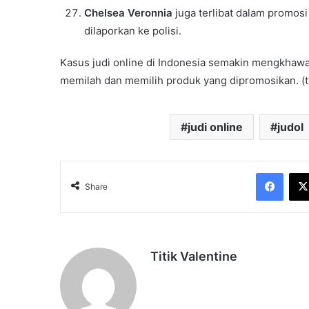
Chelsea Veronnia
juga terlibat dalam promosi 
dilaporkan ke polisi.
Kasus judi online di Indonesia semakin mengkhawati
memilah dan memilih produk yang dipromosikan. (t
judi online
judol
Face
Share
Titik Valentine