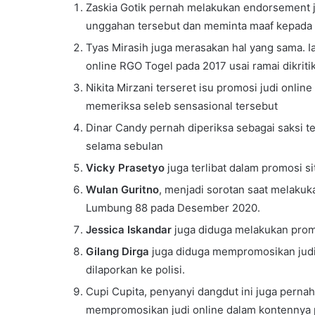
Zaskia Gotik pernah melakukan endorsement j
unggahan tersebut dan meminta maaf kepada 
Tyas Mirasih juga merasakan hal yang sama.
online RGO Togel pada 2017 usai ramai dikriti
Nikita Mirzani terseret isu promosi judi onli
memeriksa seleb sensasional tersebut
Dinar Candy pernah diperiksa sebagai saksi t
selama sebulan
Vicky Prasetyo
juga terlibat dalam promosi s
Wulan Guritno
, menjadi sorotan saat melakuka
Lumbung 88 pada Desember 2020.
Jessica Iskandar
juga diduga melakukan prom
Gilang Dirga
juga diduga mempromosikan judi
dilaporkan ke polisi.
Cupi Cupita, penyanyi dangdut ini juga pernah
mempromosikan judi online dalam kontennya 