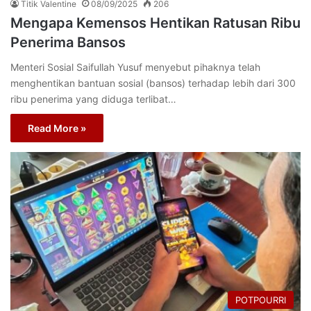
Titik Valentine
08/09/2025
206
Mengapa Kemensos Hentikan Ratusan Ribu
Penerima Bansos
Menteri Sosial Saifullah Yusuf menyebut pihaknya telah
menghentikan bantuan sosial (bansos) terhadap lebih dari 300
ribu penerima yang diduga terlibat…
Read More »
POTPOURRI