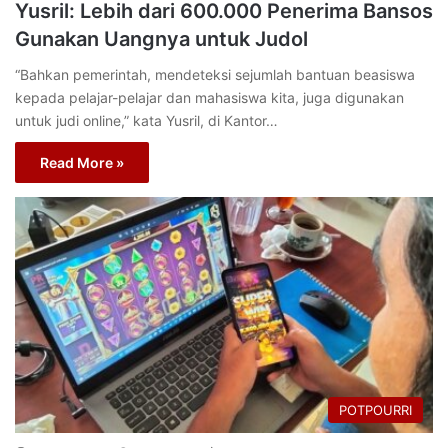
Yusril: Lebih dari 600.000 Penerima Bansos
Gunakan Uangnya untuk Judol
“Bahkan pemerintah, mendeteksi sejumlah bantuan beasiswa
kepada pelajar-pelajar dan mahasiswa kita, juga digunakan
untuk judi online,” kata Yusril, di Kantor…
Read More »
POTPOURRI