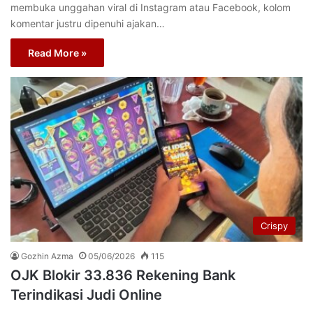
membuka unggahan viral di Instagram atau Facebook, kolom
komentar justru dipenuhi ajakan…
Read More »
Crispy
Gozhin Azma
05/06/2026
115
OJK Blokir 33.836 Rekening Bank
Terindikasi Judi Online