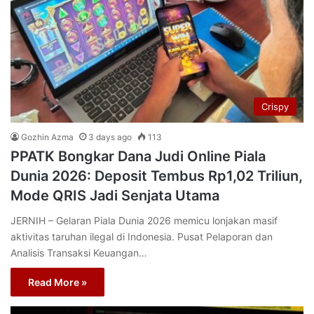
Crispy
Gozhin Azma
3 days ago
113
PPATK Bongkar Dana Judi Online Piala
Dunia 2026: Deposit Tembus Rp1,02 Triliun,
Mode QRIS Jadi Senjata Utama
JERNIH – Gelaran Piala Dunia 2026 memicu lonjakan masif
aktivitas taruhan ilegal di Indonesia. Pusat Pelaporan dan
Analisis Transaksi Keuangan…
Read More »