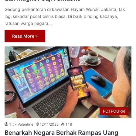
Gedung perkantoran di kawasan Hayam Wuruk, Jakarta, tak
lagi sekadar pusat bisnis biasa. Di balik dinding kacanya,
ratusan warga negara…
Read More »
POTPOURRI
Titik Valentine
12/11/2025
148
Benarkah Negara Berhak Rampas Uang