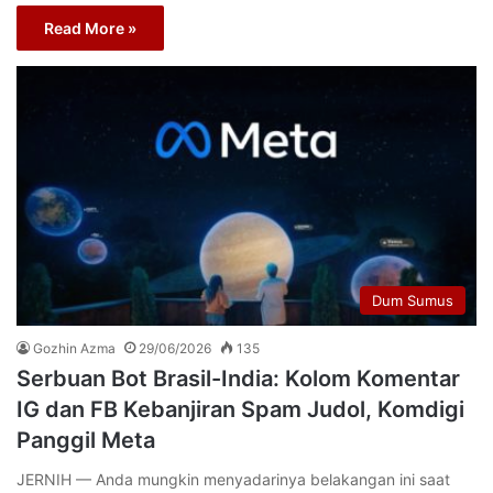
Read More »
Dum Sumus
Gozhin Azma
29/06/2026
135
Serbuan Bot Brasil-India: Kolom Komentar
IG dan FB Kebanjiran Spam Judol, Komdigi
Panggil Meta
JERNIH — Anda mungkin menyadarinya belakangan ini saat