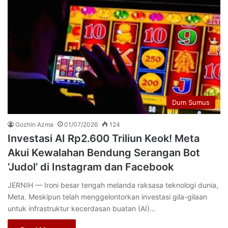
Dum Sumus
Gozhin Azma
01/07/2026
124
Investasi AI Rp2.600 Triliun Keok! Meta
Akui Kewalahan Bendung Serangan Bot
‘Judol’ di Instagram dan Facebook
JERNIH — Ironi besar tengah melanda raksasa teknologi dunia,
Meta. Meskipun telah menggelontorkan investasi gila-gilaan
untuk infrastruktur kecerdasan buatan (AI)…