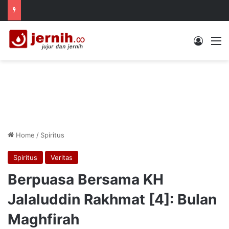
Log In
M
Home
/
Spiritus
Spiritus
Veritas
Berpuasa Bersama KH
Jalaluddin Rakhmat [4]: Bulan
Maghfirah