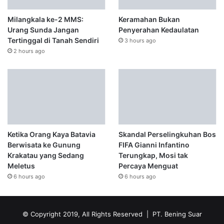
Milangkala ke-2 MMS:
Keramahan Bukan
Urang Sunda Jangan
Penyerahan Kedaulatan
Tertinggal di Tanah Sendiri
3 hours ago
2 hours ago
Ketika Orang Kaya Batavia
Skandal Perselingkuhan Bos
Berwisata ke Gunung
FIFA Gianni Infantino
Krakatau yang Sedang
Terungkap, Mosi tak
Meletus
Percaya Menguat
6 hours ago
6 hours ago
© Copyright 2019, All Rights Reserved | PT. Bening Suar