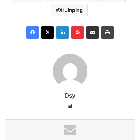
Xi Jinping
Facebook
X
LinkedIn
Pinterest
Share via Email
Print
Dsy
Website