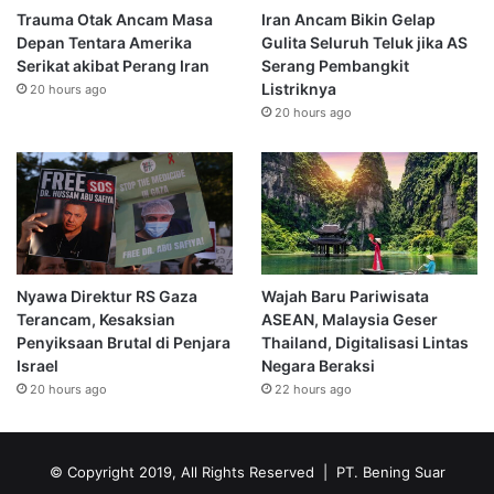
Trauma Otak Ancam Masa
Iran Ancam Bikin Gelap
Depan Tentara Amerika
Gulita Seluruh Teluk jika AS
Serikat akibat Perang Iran
Serang Pembangkit
Listriknya
20 hours ago
20 hours ago
Nyawa Direktur RS Gaza
Wajah Baru Pariwisata
Terancam, Kesaksian
ASEAN, Malaysia Geser
Penyiksaan Brutal di Penjara
Thailand, Digitalisasi Lintas
Israel
Negara Beraksi
20 hours ago
22 hours ago
© Copyright 2019, All Rights Reserved | PT. Bening Suar