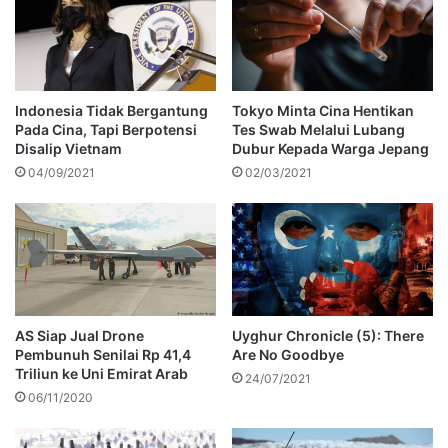
Indonesia Tidak Bergantung
Tokyo Minta Cina Hentikan
Pada Cina, Tapi Berpotensi
Tes Swab Melalui Lubang
Disalip Vietnam
Dubur Kepada Warga Jepang
04/09/2021
02/03/2021
AS Siap Jual Drone
Uyghur Chronicle (5): There
Pembunuh Senilai Rp 41,4
Are No Goodbye
Triliun ke Uni Emirat Arab
24/07/2021
06/11/2020