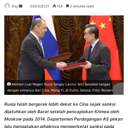
Send
Dsy
23/03/2021
154
3 minutes read
an
email
Menteri Luar Negeri Rusia Sergey Lavrov (kiri) berjabat tangan
dengan mitranya dari Cina, Wang Yi, di Guilin, Selasa. Foto: Reuters
Rusia telah bergerak lebih dekat ke Cina sejak sanksi
dijatuhkan oleh Barat setelah pencaplokan Krimea oleh
Moskow pada 2014. Departemen Perdagangan AS pekan
lalu mengatakan pihaknya memperketat sanksi pada