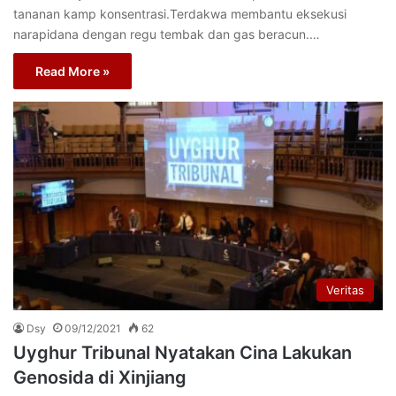
tananan kamp konsentrasi.Terdakwa membantu eksekusi
narapidana dengan regu tembak dan gas beracun.…
Read More »
Veritas
Dsy
09/12/2021
62
Uyghur Tribunal Nyatakan Cina Lakukan
Genosida di Xinjiang