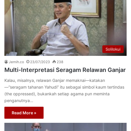
Solilokui
Jernih.co
23/07/2023
238
Multi-Interpretasi Seragam Relawan Ganjar
Kalau, misalnya, relawan Ganjar memaknai—katakan
—‘’seragam tahanan Yahudi” itu sebagai simbol kaum tertindas
(the oppressed), bukankah setiap agama pun meminta
penganutnya…
Read More »