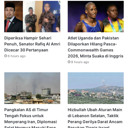
Diperiksa Hampir Sehari
Atlet Uganda dan Pakistan
Penuh, Senator Rafiq Al Amri
Dilaporkan Hilang Pasca-
Dicecar 30 Pertanyaan
Commonwealth Games
2026, Minta Suaka di Inggris
6 hours ago
8 hours ago
Pangkalan AS di Timur
Hizbullah Ubah Aturan Main
Tengah Fokus untuk
di Lebanon Selatan, Taktik
Menyerang Iran, Diplomasi
Perang Gerilya Darat Ancam
Selat Hormuz Masuki Fase
Pasukan Zionis Israel